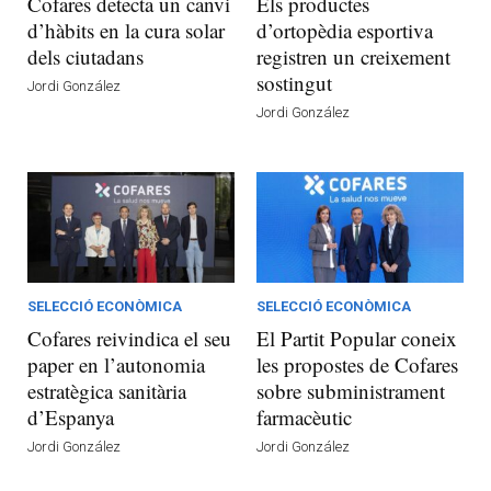
Cofares detecta un canvi
Els productes
d’hàbits en la cura solar
d’ortopèdia esportiva
dels ciutadans
registren un creixement
sostingut
Jordi González
Jordi González
SELECCIÓ ECONÒMICA
SELECCIÓ ECONÒMICA
Cofares reivindica el seu
El Partit Popular coneix
paper en l’autonomia
les propostes de Cofares
estratègica sanitària
sobre subministrament
d’Espanya
farmacèutic
Jordi González
Jordi González