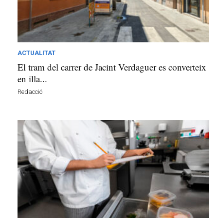
à
d
e
M
a
ACTUALITAT
r
El tram del carrer de Jacint Verdaguer es converteix
a
en illa...
v
u
Redacció
i