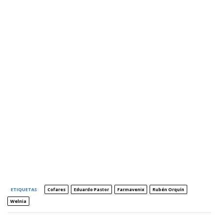
ETIQUETAS
Cofares
Eduardo Pastor
Farmavenix
Rubén Orquín
Welnia