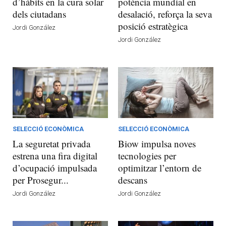
d’hàbits en la cura solar
potència mundial en
dels ciutadans
desalació, reforça la seva
posició estratègica
Jordi González
Jordi González
SELECCIÓ ECONÒMICA
SELECCIÓ ECONÒMICA
La seguretat privada
Biow impulsa noves
estrena una fira digital
tecnologies per
d’ocupació impulsada
optimitzar l’entorn de
per Prosegur...
descans
Jordi González
Jordi González