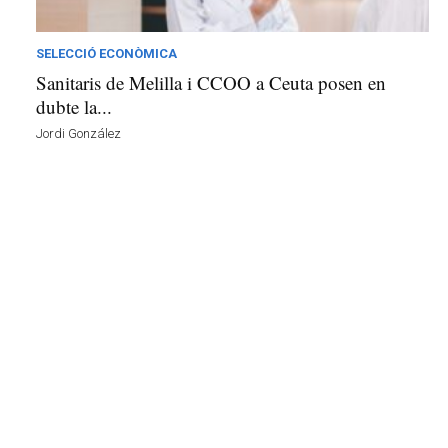
à
d
e
SELECCIÓ ECONÒMICA
M
Sanitaris de Melilla i CCOO a Ceuta posen en
a
dubte la...
r
Jordi González
a
v
u
i