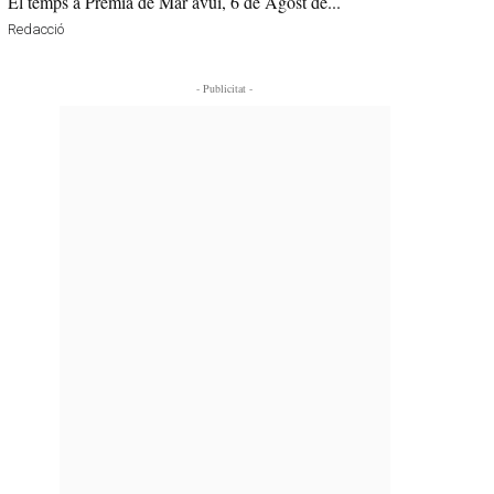
El temps a Premià de Mar avui, 6 de Agost de...
Redacció
- Publicitat -