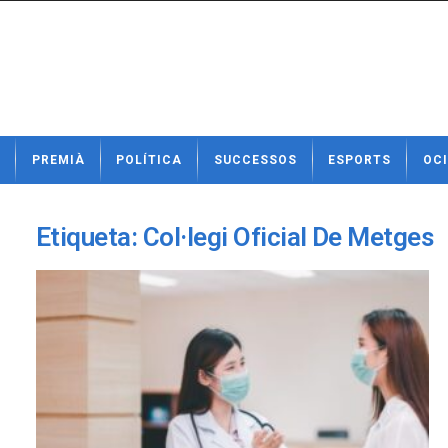
N
PREMIÀ
POLÍTICA
SUCCESSOS
ESPORTS
OCI
o
t
í
c
Etiqueta: Col·legi Oficial De Metges
i
e
s
d
e
P
r
e
m
i