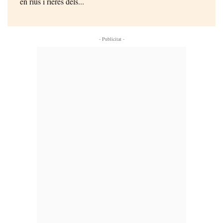
en rius i rieres dels...
- Publicitat -