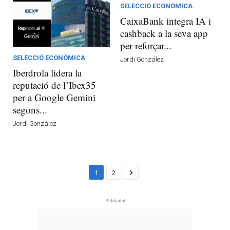
SELECCIÓ ECONÒMICA
CaixaBank integra IA i
cashback a la seva app
per reforçar...
SELECCIÓ ECONÒMICA
Jordi González
Iberdrola lidera la
reputació de l’Ibex35
per a Google Gemini
segons...
Jordi González
1
2
- Publicitat -