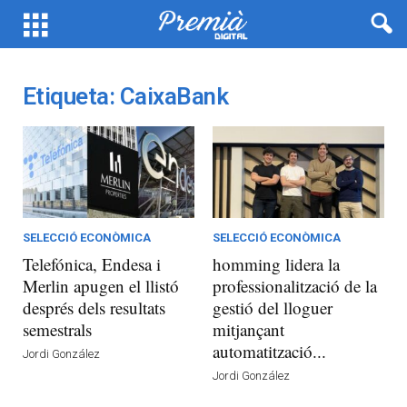
Etiqueta: CaixaBank
SELECCIÓ ECONÒMICA
SELECCIÓ ECONÒMICA
Telefónica, Endesa i
homming lidera la
Merlin apugen el llistó
professionalització de la
després dels resultats
gestió del lloguer
semestrals
mitjançant
automatització...
Jordi González
Jordi González