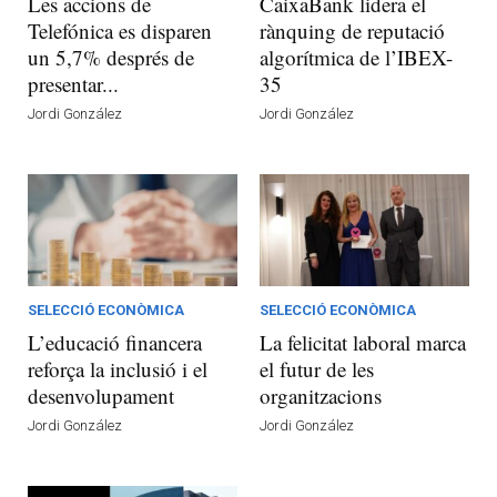
Les accions de
CaixaBank lidera el
Telefónica es disparen
rànquing de reputació
un 5,7% després de
algorítmica de l’IBEX-
presentar...
35
Jordi González
Jordi González
SELECCIÓ ECONÒMICA
SELECCIÓ ECONÒMICA
L’educació financera
La felicitat laboral marca
reforça la inclusió i el
el futur de les
desenvolupament
organitzacions
Jordi González
Jordi González