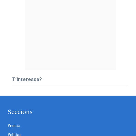
T’interessa?
Seccions
Premià
Política