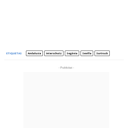
ETIQUETAS
Andalusia
Interschutz
Segòvia
Sevilla
Surtruck
- Publicitat -