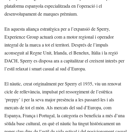
plataforma espanyola especialitzada en l’operació i el
desenvolupament de marques prèmium.
En aquesta aliança estratègica per a l’expansió de Sperry,
Experience Group actuarà com a motor regional i operador
integral de la marca a tot el territori. Després de l’impuls
aconseguit al Regne Unit, Irlanda, el Benelux, Itàlia i la regió
DACH, Sperry es disposa ara a capitalitzar el creixent interès per
l’estil relaxat i smart casual al sud d’Europa.
El nàutic, creat originalment per Sperry el 1935, viu un renovat
cicle de rellevància, impulsat pel ressorgiment de l’estètica
‘preppy’ i per la seva major presència a les passarel·les i als
mercats de tot el món. Als mercats del sud d’Europa, com
Espanya, França i Portugal, la categoria es beneficia a més d’una
sòlida base cultural, en què el nàutic ha tingut històricament un
paper clau dins de l’estil de vida estival i del posicionament casual