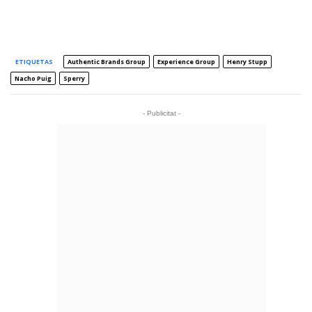
ETIQUETAS
Authentic Brands Group
Experience Group
Henry Stupp
Nacho Puig
Sperry
- Publicitat -