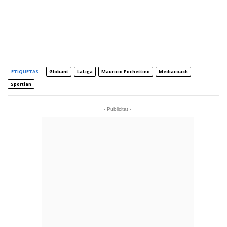
ETIQUETAS
Globant
LaLiga
Mauricio Pochettino
Mediacoach
Sportian
- Publicitat -