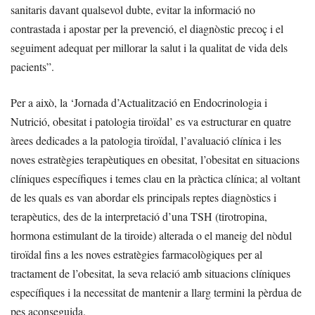
sanitaris davant qualsevol dubte, evitar la informació no
contrastada i apostar per la prevenció, el diagnòstic precoç i el
seguiment adequat per millorar la salut i la qualitat de vida dels
pacients”.
Per a això, la ‘Jornada d’Actualització en Endocrinologia i
Nutrició, obesitat i patologia tiroïdal’ es va estructurar en quatre
àrees dedicades a la patologia tiroïdal, l’avaluació clínica i les
noves estratègies terapèutiques en obesitat, l’obesitat en situacions
clíniques específiques i temes clau en la pràctica clínica; al voltant
de les quals es van abordar els principals reptes diagnòstics i
terapèutics, des de la interpretació d’una TSH (tirotropina,
hormona estimulant de la tiroide) alterada o el maneig del nòdul
tiroïdal fins a les noves estratègies farmacològiques per al
tractament de l’obesitat, la seva relació amb situacions clíniques
específiques i la necessitat de mantenir a llarg termini la pèrdua de
pes aconseguida.