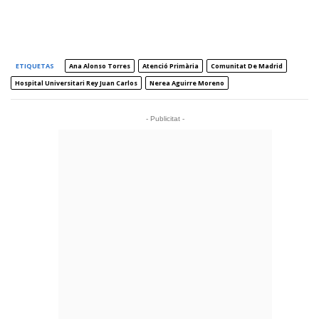
ETIQUETAS
Ana Alonso Torres
Atenció Primària
Comunitat De Madrid
Hospital Universitari Rey Juan Carlos
Nerea Aguirre Moreno
- Publicitat -