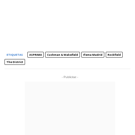
ETIQUETAS
ASPRIMA
Cushman & Wakefield
Ifema Madrid
Rockfield
The District
- Publicitat -