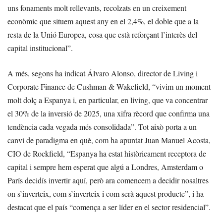
uns fonaments molt rellevants, recolzats en un creixement
econòmic que situem aquest any en el 2,4%, el doble que a la
resta de la Unió Europea, cosa que està reforçant l’interès del
capital institucional”.
A més, segons ha indicat Álvaro Alonso, director de Living i
Corporate Finance de Cushman & Wakefield, “vivim un moment
molt dolç a Espanya i, en particular, en living, que va concentrar
el 30% de la inversió de 2025, una xifra rècord que confirma una
tendència cada vegada més consolidada”. Tot això porta a un
canvi de paradigma en què, com ha apuntat Juan Manuel Acosta,
CIO de Rockfield, “Espanya ha estat històricament receptora de
capital i sempre hem esperat que algú a Londres, Amsterdam o
París decidís invertir aquí, però ara comencem a decidir nosaltres
on s’inverteix, com s’inverteix i com serà aquest producte”, i ha
destacat que el país “comença a ser líder en el sector residencial”.