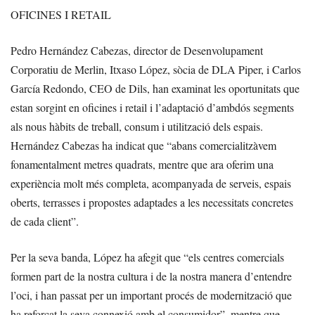
OFICINES I RETAIL
Pedro Hernández Cabezas, director de Desenvolupament
Corporatiu de Merlin, Itxaso López, sòcia de DLA Piper, i Carlos
García Redondo, CEO de Dils, han examinat les oportunitats que
estan sorgint en oficines i retail i l’adaptació d’ambdós segments
als nous hàbits de treball, consum i utilització dels espais.
Hernández Cabezas ha indicat que “abans comercialitzàvem
fonamentalment metres quadrats, mentre que ara oferim una
experiència molt més completa, acompanyada de serveis, espais
oberts, terrasses i propostes adaptades a les necessitats concretes
de cada client”.
Per la seva banda, López ha afegit que “els centres comercials
formen part de la nostra cultura i de la nostra manera d’entendre
l’oci, i han passat per un important procés de modernització que
ha reforçat la seva connexió amb el consumidor”, mentre que