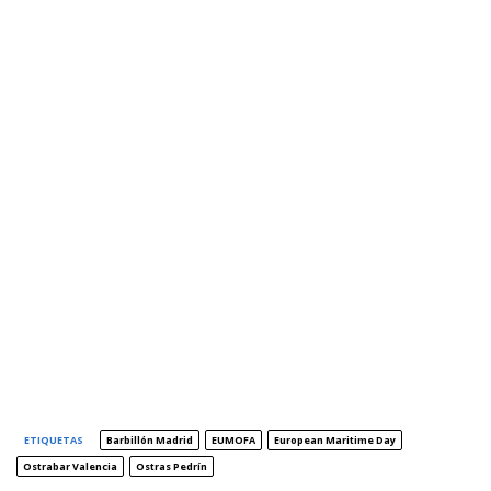
ETIQUETAS
Barbillón Madrid
EUMOFA
European Maritime Day
Ostrabar Valencia
Ostras Pedrín