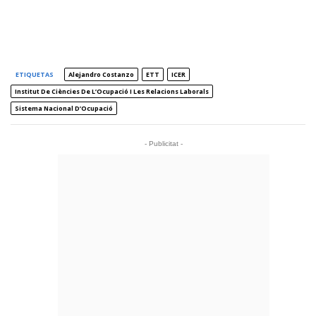
ETIQUETAS
Alejandro Costanzo
ETT
ICER
Institut De Ciències De L’Ocupació I Les Relacions Laborals
Sistema Nacional D’Ocupació
- Publicitat -