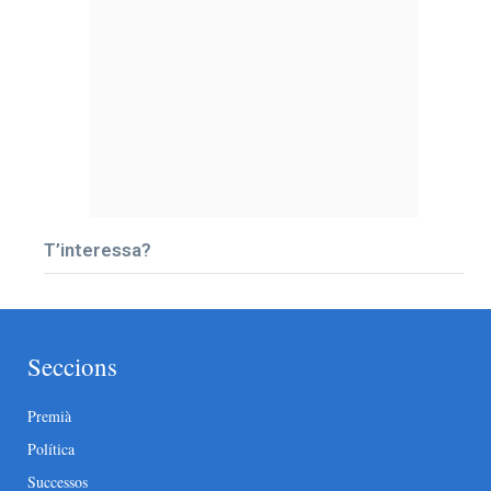
T’interessa?
Seccions
Premià
Política
Successos