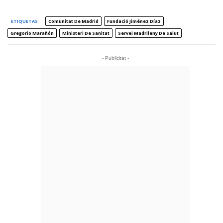
ETIQUETAS
Comunitat De Madrid
Fundació Jiménez Díaz
Gregorio Marañón
Ministeri De Sanitat
Servei Madrileny De Salut
- Publicitat -