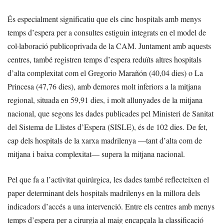
És especialment significatiu que els cinc hospitals amb menys
temps d’espera per a consultes estiguin integrats en el model de
col·laboració publicoprivada de la CAM. Juntament amb aquests
centres, també registren temps d’espera reduïts altres hospitals
d’alta complexitat com el Gregorio Marañón (40,04 dies) o La
Princesa (47,76 dies), amb demores molt inferiors a la mitjana
regional, situada en 59,91 dies, i molt allunyades de la mitjana
nacional, que segons les dades publicades pel Ministeri de Sanitat
del Sistema de Llistes d’Espera (SISLE), és de 102 dies. De fet,
cap dels hospitals de la xarxa madrilenya —tant d’alta com de
mitjana i baixa complexitat— supera la mitjana nacional.
Pel que fa a l’activitat quirúrgica, les dades també reflecteixen el
paper determinant dels hospitals madrilenys en la millora dels
indicadors d’accés a una intervenció. Entre els centres amb menys
temps d’espera per a cirurgia al maig encapçala la classificació