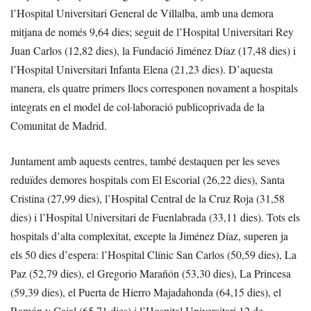
l’Hospital Universitari General de Villalba, amb una demora
mitjana de només 9,64 dies; seguit de l’Hospital Universitari Rey
Juan Carlos (12,82 dies), la Fundació Jiménez Díaz (17,48 dies) i
l’Hospital Universitari Infanta Elena (21,23 dies). D’aquesta
manera, els quatre primers llocs corresponen novament a hospitals
integrats en el model de col·laboració publicoprivada de la
Comunitat de Madrid.
Juntament amb aquests centres, també destaquen per les seves
reduïdes demores hospitals com El Escorial (26,22 dies), Santa
Cristina (27,99 dies), l’Hospital Central de la Cruz Roja (31,58
dies) i l’Hospital Universitari de Fuenlabrada (33,11 dies). Tots els
hospitals d’alta complexitat, excepte la Jiménez Díaz, superen ja
els 50 dies d’espera: l’Hospital Clínic San Carlos (50,59 dies), La
Paz (52,79 dies), el Gregorio Marañón (53,30 dies), La Princesa
(59,39 dies), el Puerta de Hierro Majadahonda (64,15 dies), el
Ramón y Cajal (65,71 dies) i l’Hospital Universitari 12 de