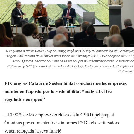
D’esquerra a dreta: Carles Puig de Travy, degà del Col·legi d’Economistes de Catalunya;
Àngels Fitó, rectora de la Universitat Oberta de Catalunya (UOC) i vicedegana del CEC;
Arnau Queralt, director del Consell Assessor per al Desenvolupament Sostenible de
Catalunya (CADS); i Joan Vall, president del Col·legi de Censors Jurats de Comptes de
Catalunya.
El Congrés Català de Sostenibilitat conclou que les empreses
mantenen l’aposta per la sostenibilitat “malgrat el fre
regulador europeu”
– El 90% de les empreses excloses de la CSRD pel paquet
Òmnibus preveu mantenir els informes ESG i els verificadors
veuen reforçada la seva funció