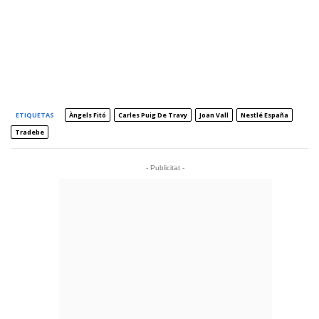
ETIQUETAS
Àngels Fitó
Carles Puig De Travy
Joan Vall
Nestlé España
Tradebe
- Publicitat -