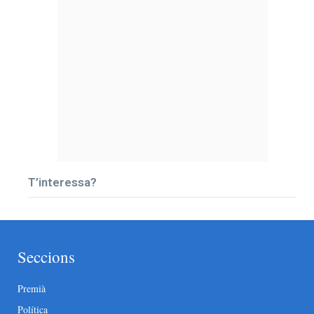
T’interessa?
Seccions
Premià
Política