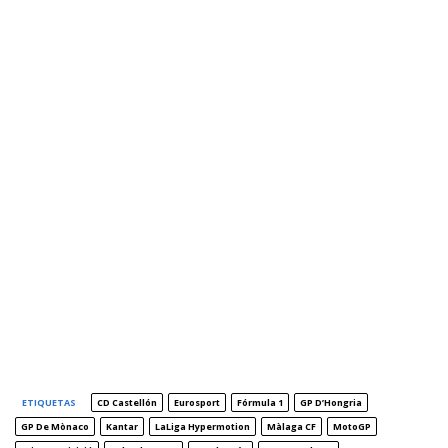
ETIQUETAS
CD Castellón
Eurosport
Fórmula 1
GP D’Hongria
GP De Mònaco
Kantar
LaLiga Hypermotion
Màlaga CF
MotoGP