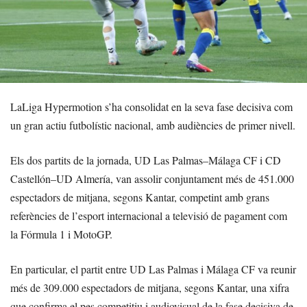
LaLiga Hypermotion s’ha consolidat en la seva fase decisiva com
un gran actiu futbolístic nacional, amb audiències de primer nivell.
Els dos partits de la jornada, UD Las Palmas–Málaga CF i CD
Castellón–UD Almería, van assolir conjuntament més de 451.000
espectadors de mitjana, segons Kantar, competint amb grans
referències de l’esport internacional a televisió de pagament com
la Fórmula 1 i MotoGP.
En particular, el partit entre UD Las Palmas i Málaga CF va reunir
més de 309.000 espectadors de mitjana, segons Kantar, una xifra
que confirma el pes competitiu i audiovisual de la fase decisiva de