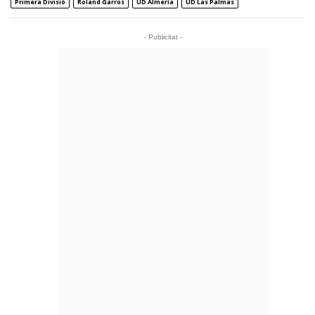
Primera Divisió
Roland Garros
UD Almería
UD Las Palmas
- Publicitat -