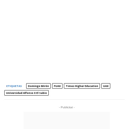
ETIQUETAS
Domingo Mirón
FUAX
Times Higher Education
UAX
Universidad Alfonso X El Sabio
- Publicitat -