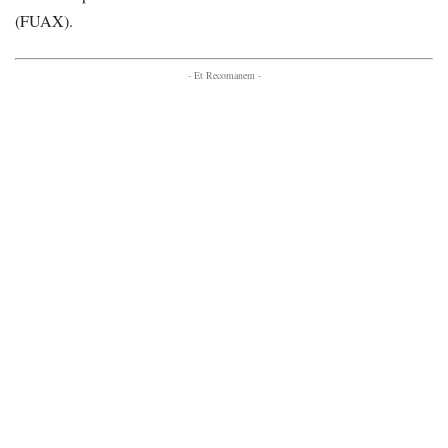
(FUAX).
- Et Recomanem -