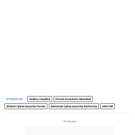
ETIQUETAS
Aràbia Saudita
Fòrum Econòmic Mundial
Global Cybersecurity Forum
National Cybersecurity Authority
UNITAR
- Publicitat -