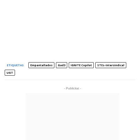
ETIQUETAS
Empantallados
Gad3
IGNITE Copilot
STEs-Intersindical
UGT
- Publicitat -