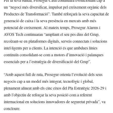
Per la seva banda, Prosegur Cash continuarà evolucionant cap a
un “negoci més diversificat, impulsat pel creixement orgànic dels
Productes de Transformació”. També reforçarà la seva capacitat de
generació de caixa i la seva presència en mercats amb més
potencial de creixement. Al mateix temps, Prosegur Alarms i
AVOS Tech continuaran “ampliant el seu pes dins del Grup,
recolzant-se en plataformes digitals, serveis connectats i solucions
intel·ligents per a clients. La intenció és que ambdues línies
continuïn consolidant-se com a motors d’innovació i palanques
essencials per a l’estratègia de diversificació del Grup”.
“Amb aquest full de ruta, Prosegur orienta l’evolució dels seus
negocis cap a un model més integrat, tecnològic i global,
plenament alineat amb els cinc eixos del Pla Estratègic 2026-29 i
amb l’objectiu de reforçar la seva posició com a referent
internacional en solucions innovadores de seguretat privada”, va
concloure.