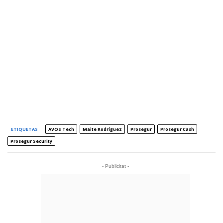
ETIQUETAS
AVOS Tech
Maite Rodríguez
Prosegur
Prosegur Cash
Prosegur Security
- Publicitat -