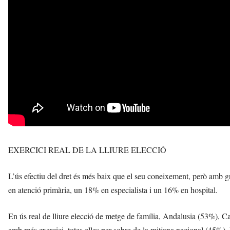
EXERCICI REAL DE LA LLIURE ELECCIÓ
L’ús efectiu del dret és més baix que el seu coneixement, però amb gr
en atenció primària, un 18% en especialista i un 16% en hospital.
En ús real de lliure elecció de metge de família, Andalusia (53%), 
amb més exercici, totes elles per sobre de la mitjana nacional (45%