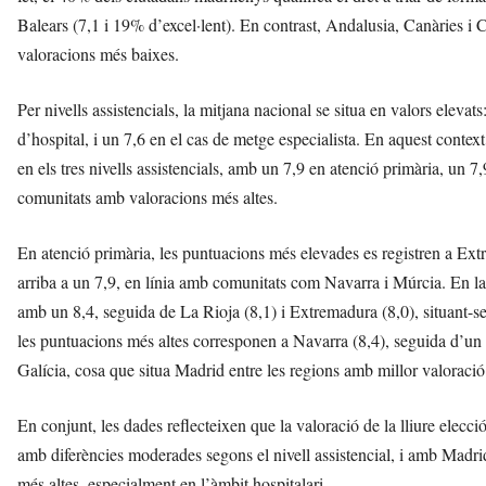
Balears (7,1 i 19% d’excel·lent). En contrast, Andalusia, Canàries i C
valoracions més baixes.
Per nivells assistencials, la mitjana nacional se situa en valors elevat
d’hospital, i un 7,6 en el cas de metge especialista. En aquest contex
en els tres nivells assistencials, amb un 7,9 en atenció primària, un 7,
comunitats amb valoracions més altes.
En atenció primària, les puntuacions més elevades es registren a Ext
arriba a un 7,9, en línia amb comunitats com Navarra i Múrcia. En la 
amb un 8,4, seguida de La Rioja (8,1) i Extremadura (8,0), situant-se
les puntuacions més altes corresponen a Navarra (8,4), seguida d’un
Galícia, cosa que situa Madrid entre les regions amb millor valoració 
En conjunt, les dades reflecteixen que la valoració de la lliure elecc
amb diferències moderades segons el nivell assistencial, i amb Madri
més altes, especialment en l’àmbit hospitalari.