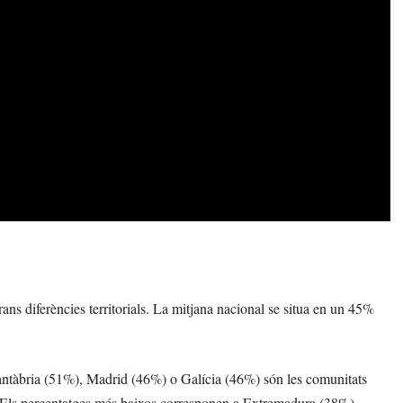
ans diferències territorials. La mitjana nacional se situa en un 45%
Cantàbria (51%), Madrid (46%) o Galícia (46%) són les comunitats
). Els percentatges més baixos corresponen a Extremadura (38%),