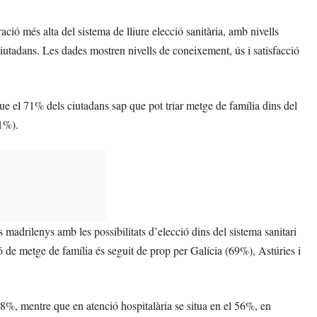
ció més alta del sistema de lliure elecció sanitària, amb nivells
ciutadans. Les dades mostren nivells de coneixement, ús i satisfacció
que el 71% dels ciutadans sap que pot triar metge de família dins del
61%).
s madrilenys amb les possibilitats d’elecció dins del sistema sanitari
ó de metge de família és seguit de prop per Galícia (69%), Astúries i
 48%, mentre que en atenció hospitalària se situa en el 56%, en