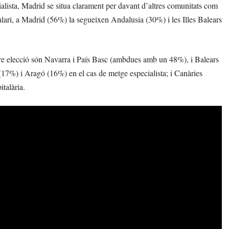
alista, Madrid se situa clarament per davant d’altres comunitats com
lari, a Madrid (56%) la segueixen Andalusia (30%) i les Illes Balears
ure elecció són Navarra i País Basc (ambdues amb un 48%), i Balears
(17%) i Aragó (16%) en el cas de metge especialista; i Canàries
talària.