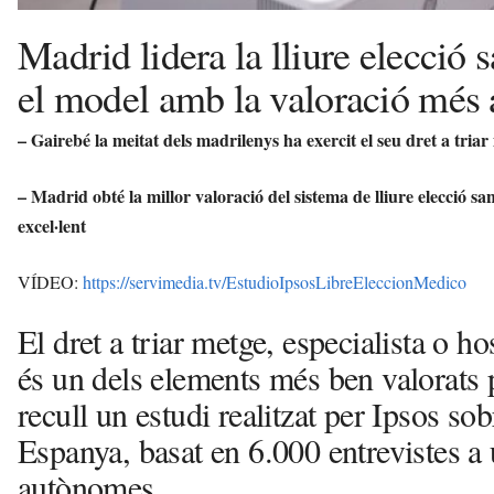
Madrid lidera la lliure elecció 
el model amb la valoració més a
– Gairebé la meitat dels madrilenys ha exercit el seu dret a triar 
– Madrid obté la millor valoració del sistema de lliure elecció s
excel·lent
VÍDEO:
https://servimedia.tv/EstudioIpsosLibreEleccionMedico
El dret a triar metge, especialista o ho
és un dels elements més ben valorats 
recull un estudi realitzat per Ipsos sob
Espanya, basat en 6.000 entrevistes a 
autònomes.