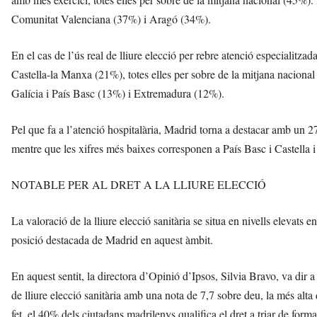
Comunitat Valenciana (37%) i Aragó (34%).
En el cas de l’ús real de lliure elecció per rebre atenció especialit
Castella-la Manxa (21%), totes elles per sobre de la mitjana nacional
Galícia i País Basc (13%) i Extremadura (12%).
Pel que fa a l’atenció hospitalària, Madrid torna a destacar amb un
mentre que les xifres més baixes corresponen a País Basc i Castella
NOTABLE PER AL DRET A LA LLIURE ELECCIÓ
La valoració de la lliure elecció sanitària se situa en nivells elevats
posició destacada de Madrid en aquest àmbit.
En aquest sentit, la directora d’Opinió d’Ipsos, Silvia Bravo, va dir
de lliure elecció sanitària amb una nota de 7,7 sobre deu, la més alta 
fet, el 40% dels ciutadans madrilenys qualifica el dret a triar de forma