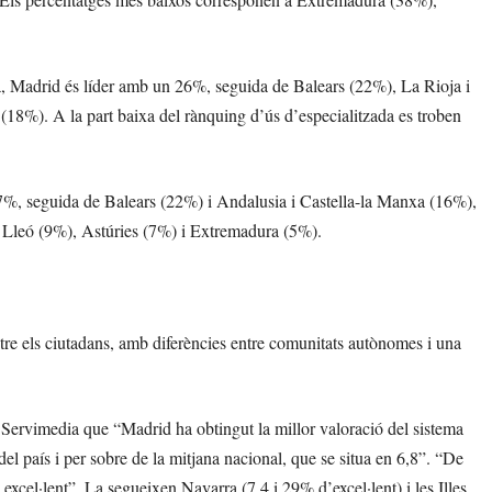
zada, Madrid és líder amb un 26%, seguida de Balears (22%), La Rioja i
 (18%). A la part baixa del rànquing d’ús d’especialitzada es troben
 27%, seguida de Balears (22%) i Andalusia i Castella-la Manxa (16%),
 i Lleó (9%), Astúries (7%) i Extremadura (5%).
 entre els ciutadans, amb diferències entre comunitats autònomes i una
 a Servimedia que “Madrid ha obtingut la millor valoració del sistema
del país i per sobre de la mitjana nacional, que se situa en 6,8”. “De
 excel·lent”. La segueixen Navarra (7,4 i 29% d’excel·lent) i les Illes