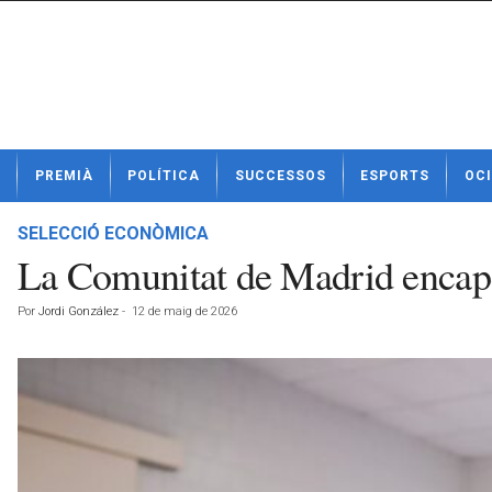
N
PREMIÀ
POLÍTICA
SUCCESSOS
ESPORTS
OCI
o
t
í
SELECCIÓ ECONÒMICA
c
La Comunitat de Madrid encapça
i
e
Por
Jordi González
-
12 de maig de 2026
s
d
e
P
r
e
m
i