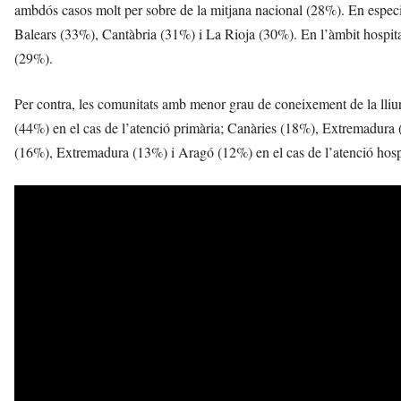
ambdós casos molt per sobre de la mitjana nacional (28%). En especi
Balears (33%), Cantàbria (31%) i La Rioja (30%). En l’àmbit hospita
(29%).
Per contra, les comunitats amb menor grau de coneixement de la lli
(44%) en el cas de l’atenció primària; Canàries (18%), Extremadura 
(16%), Extremadura (13%) i Aragó (12%) en el cas de l’atenció hospi