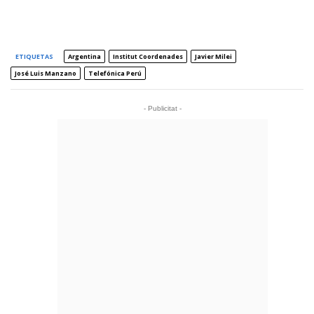
ETIQUETAS
Argentina
Institut Coordenades
Javier Milei
José Luis Manzano
Telefónica Perú
- Publicitat -