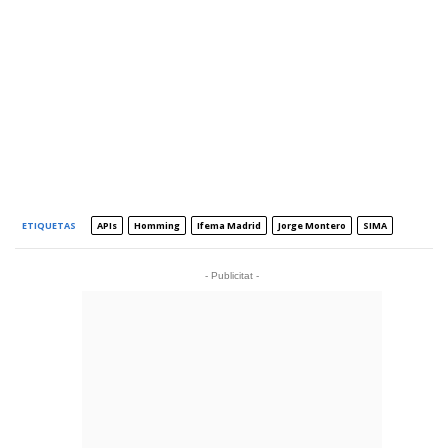
ETIQUETAS
APIs
Homming
Ifema Madrid
Jorge Montero
SIMA
- Publicitat -