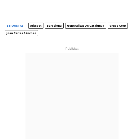
ETIQUETAS
Arkspot
Barcelona
Generalitat De Catalunya
Grupo Corp
Joan Carles Sánchez
- Publicitat -