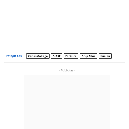
ETIQUETAS
Carlos Gallego
DIRSE
Forética
Grup Albia
Ilunion
- Publicitat -