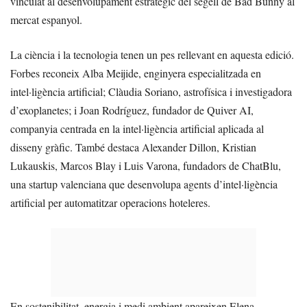
vinculat al desenvolupament estratègic del segell de Bad Bunny al
mercat espanyol.
La ciència i la tecnologia tenen un pes rellevant en aquesta edició.
Forbes reconeix Alba Meijide, enginyera especialitzada en
intel·ligència artificial; Clàudia Soriano, astrofísica i investigadora
d’exoplanetes; i Joan Rodríguez, fundador de Quiver AI,
companyia centrada en la intel·ligència artificial aplicada al
disseny gràfic. També destaca Alexander Dillon, Kristian
Lukauskis, Marcos Blay i Luis Varona, fundadors de ChatBlu,
una startup valenciana que desenvolupa agents d’intel·ligència
artificial per automatitzar operacions hoteleres.
En sostenibilitat, energia i medi ambient apareixen Elena