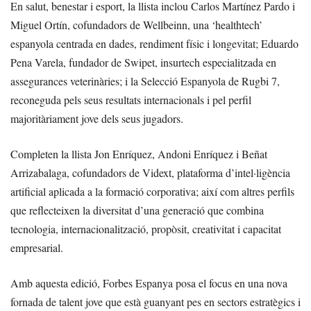
En salut, benestar i esport, la llista inclou Carlos Martínez Pardo i
Miguel Ortín, cofundadors de Wellbeinn, una ‘healthtech’
espanyola centrada en dades, rendiment físic i longevitat; Eduardo
Pena Varela, fundador de Swipet, insurtech especialitzada en
assegurances veterinàries; i la Selecció Espanyola de Rugbi 7,
reconeguda pels seus resultats internacionals i pel perfil
majoritàriament jove dels seus jugadors.
Completen la llista Jon Enríquez, Andoni Enríquez i Beñat
Arrizabalaga, cofundadors de Vidext, plataforma d’intel·ligència
artificial aplicada a la formació corporativa; així com altres perfils
que reflecteixen la diversitat d’una generació que combina
tecnologia, internacionalització, propòsit, creativitat i capacitat
empresarial.
Amb aquesta edició, Forbes Espanya posa el focus en una nova
fornada de talent jove que està guanyant pes en sectors estratègics i