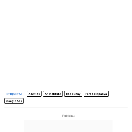
ETIQUETAS
Adcities
AP Institute
Bad Bunny
Forbes Espanya
Google Ads
- Publicitat -