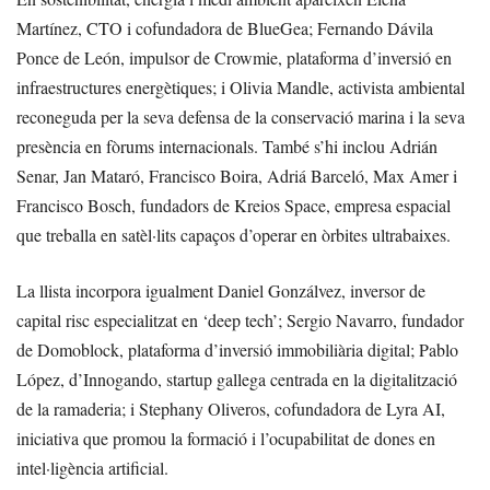
Martínez, CTO i cofundadora de BlueGea; Fernando Dávila
Ponce de León, impulsor de Crowmie, plataforma d’inversió en
infraestructures energètiques; i Olivia Mandle, activista ambiental
reconeguda per la seva defensa de la conservació marina i la seva
presència en fòrums internacionals. També s’hi inclou Adrián
Senar, Jan Mataró, Francisco Boira, Adriá Barceló, Max Amer i
Francisco Bosch, fundadors de Kreios Space, empresa espacial
que treballa en satèl·lits capaços d’operar en òrbites ultrabaixes.
La llista incorpora igualment Daniel Gonzálvez, inversor de
capital risc especialitzat en ‘deep tech’; Sergio Navarro, fundador
de Domoblock, plataforma d’inversió immobiliària digital; Pablo
López, d’Innogando, startup gallega centrada en la digitalització
de la ramaderia; i Stephany Oliveros, cofundadora de Lyra AI,
iniciativa que promou la formació i l’ocupabilitat de dones en
intel·ligència artificial.