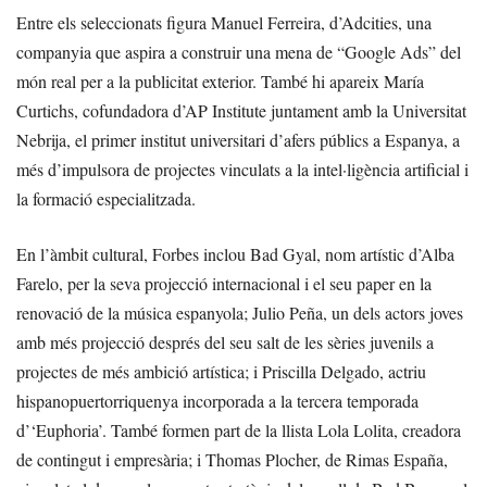
Entre els seleccionats figura Manuel Ferreira, d’Adcities, una
companyia que aspira a construir una mena de “Google Ads” del
món real per a la publicitat exterior. També hi apareix María
Curtichs, cofundadora d’AP Institute juntament amb la Universitat
Nebrija, el primer institut universitari d’afers públics a Espanya, a
més d’impulsora de projectes vinculats a la intel·ligència artificial i
la formació especialitzada.
En l’àmbit cultural, Forbes inclou Bad Gyal, nom artístic d’Alba
Farelo, per la seva projecció internacional i el seu paper en la
renovació de la música espanyola; Julio Peña, un dels actors joves
amb més projecció després del seu salt de les sèries juvenils a
projectes de més ambició artística; i Priscilla Delgado, actriu
hispanopuertorriquenya incorporada a la tercera temporada
d’‘Euphoria’. També formen part de la llista Lola Lolita, creadora
de contingut i empresària; i Thomas Plocher, de Rimas España,