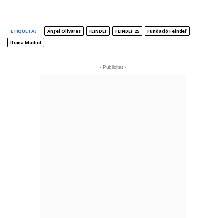
ETIQUETAS
Ángel Olivares
FEINDEF
FEINDEF 25
Fundació Feindef
Ifema Madrid
- Publicitat -