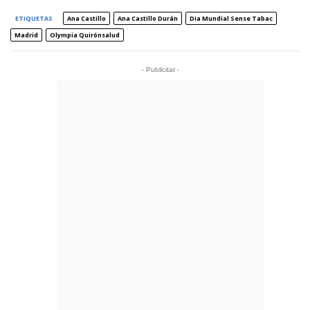
ETIQUETAS
Ana Castillo
Ana Castillo Durán
Dia Mundial Sense Tabac
Madrid
Olympia Quirónsalud
- Publicitat -