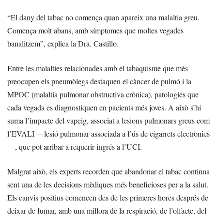
“El dany del tabac no comença quan apareix una malaltia greu.
Comença molt abans, amb símptomes que moltes vegades
banalitzem”, explica la Dra. Castillo.
Entre les malalties relacionades amb el tabaquisme que més
preocupen els pneumòlegs destaquen el càncer de pulmó i la
MPOC (malaltia pulmonar obstructiva crònica), patologies que
cada vegada es diagnostiquen en pacients més joves. A això s’hi
suma l’impacte del vapeig, associat a lesions pulmonars greus com
l’EVALI —lesió pulmonar associada a l’ús de cigarrets electrònics
—, que pot arribar a requerir ingrés a l’UCI.
Malgrat això, els experts recorden que abandonar el tabac continua
sent una de les decisions mèdiques més beneficioses per a la salut.
Els canvis positius comencen des de les primeres hores després de
deixar de fumar, amb una millora de la respiració, de l’olfacte, del