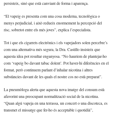
persisteix, sinó que està canviant de forma i aparença.
“El vapeig es presenta com una cosa moderna, tecnològica o
menys perjudicial, i això redueix enormement la percepció del
risc, sobretot entre els més joves”, explica l’especialista.
Tot i que els cigarrets electrònics i els vapejadors solen percebre’s
com una alternativa més segura, la Dra. Castillo insisteix que
aquesta idea pot resultar enganyosa. “No hauríem de plantejar-ho
com ‘vapeig bo davant tabac dolent’. Pot haver-hi diferències en el
format, però continuem parlant d’inhalar nicotina i altres
substàncies davant de les quals el nostre cos no està preparat”.
La pneumòloga alerta que aquesta nova imatge del consum està
afavorint una preocupant normalització social de la nicotina.
“Quan algú vapeja en una terrassa, un concert o una discoteca, es
transmet el missatge que fer-ho és acceptable i quotidià”,