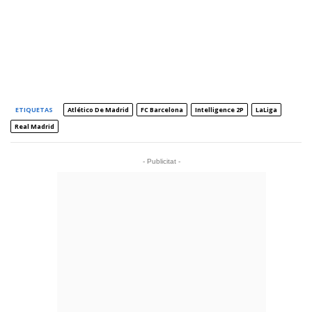
ETIQUETAS
Atlético De Madrid
FC Barcelona
Intelligence 2P
LaLiga
Real Madrid
- Publicitat -