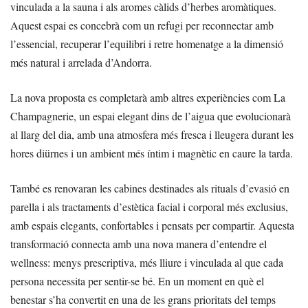
vinculada a la sauna i als aromes càlids d’herbes aromàtiques.
Aquest espai es concebrà com un refugi per reconnectar amb
l’essencial, recuperar l’equilibri i retre homenatge a la dimensió
més natural i arrelada d’Andorra.
La nova proposta es completarà amb altres experiències com La
Champagnerie, un espai elegant dins de l’aigua que evolucionarà
al llarg del dia, amb una atmosfera més fresca i lleugera durant les
hores diürnes i un ambient més íntim i magnètic en caure la tarda.
També es renovaran les cabines destinades als rituals d’evasió en
parella i als tractaments d’estètica facial i corporal més exclusius,
amb espais elegants, confortables i pensats per compartir. Aquesta
transformació connecta amb una nova manera d’entendre el
wellness: menys prescriptiva, més lliure i vinculada al que cada
persona necessita per sentir-se bé. En un moment en què el
benestar s’ha convertit en una de les grans prioritats del temps