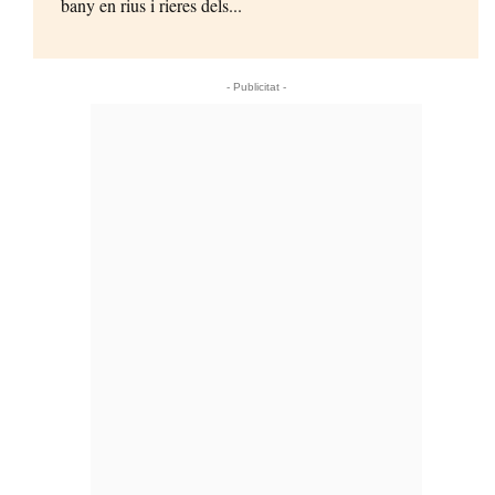
bany en rius i rieres dels...
- Publicitat -