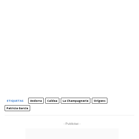
ETIQUETAS
Andorra
Caldea
La Champagnerie
Orígens
Patricia García
- Publicitat -