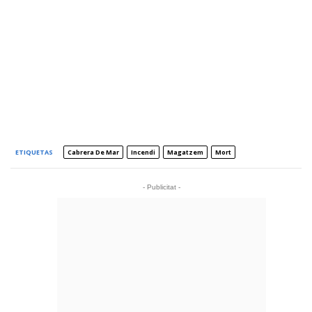
ETIQUETAS
Cabrera De Mar
Incendi
Magatzem
Mort
- Publicitat -