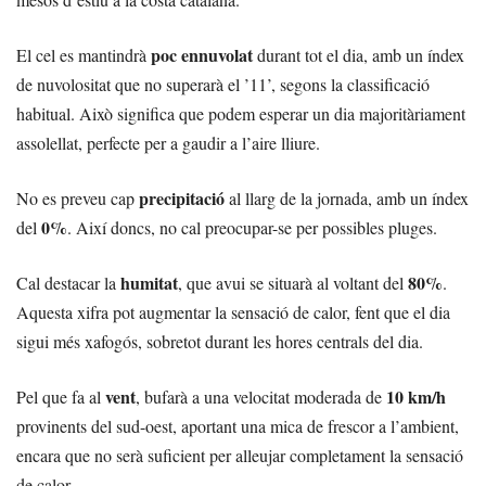
poc ennuvolat
El cel es mantindrà
durant tot el dia, amb un índex
de nuvolositat que no superarà el ’11’, segons la classificació
habitual. Això significa que podem esperar un dia majoritàriament
assolellat, perfecte per a gaudir a l’aire lliure.
precipitació
No es preveu cap
al llarg de la jornada, amb un índex
0%
del
. Així doncs, no cal preocupar-se per possibles pluges.
humitat
80%
Cal destacar la
, que avui se situarà al voltant del
.
Aquesta xifra pot augmentar la sensació de calor, fent que el dia
sigui més xafogós, sobretot durant les hores centrals del dia.
vent
10 km/h
Pel que fa al
, bufarà a una velocitat moderada de
provinents del sud-oest, aportant una mica de frescor a l’ambient,
encara que no serà suficient per alleujar completament la sensació
de calor.