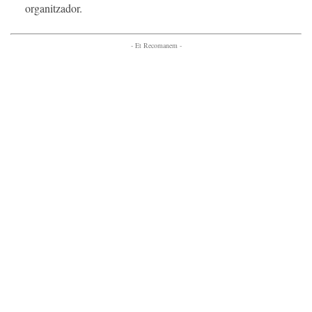
organitzador.
- Et Recomanem -