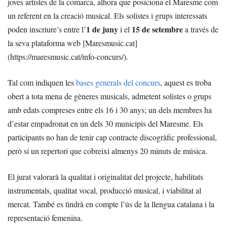
joves artistes de la comarca, alhora que posiciona el Maresme com
un referent en la creació musical. Els solistes i grups interessats
1 de juny
15 de setembre
poden inscriure’s entre l’
i el
a través de
la seva plataforma web [Maresmusic.cat]
(https://maresmusic.cat/info-concurs/).
Tal com indiquen les
bases generals del concurs
, aquest es troba
obert a tota mena de gèneres musicals, admetent solistes o grups
amb edats compreses entre els 16 i 30 anys; un dels membres ha
d’estar empadronat en un dels 30 municipis del Maresme. Els
participants no han de tenir cap contracte discogràfic professional,
però sí un repertori que cobreixi almenys 20 minuts de música.
El jurat valorarà la qualitat i originalitat del projecte, habilitats
instrumentals, qualitat vocal, producció musical, i viabilitat al
mercat. També es tindrà en compte l’ús de la llengua catalana i la
representació femenina.