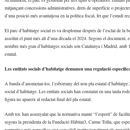
mitjançant concessions administratives, drets de superfície o project
d’una posició més avantatjosa en la política fiscal, fet que l’estudi re
El parc d’habitatge social es va desplomar després de l’esclat de la b
assolint el punt més alt d’una dècada el 2024. Segons el document, en
nombre més gran d’habitatges socials són Catalunya i Madrid, amb 1
estatal.
Les entitats socials d’habitatge demanen una regulació específic
A banda d’anomenar-los, l’esborrany del nou pla estatal d’habitatge 2
social d’habitatge. Les entitats socials han constatat en una taula rod
figura no apareix al redactat final del pla estatal.
Amb tot, han assenyalat que la normativa manté “l’esperit” de facilit
segons la presidenta de la Fundació Hàbitat3, Carme Trilla, que esper
normativa més específica que consolidi institucionalment els proveïdo