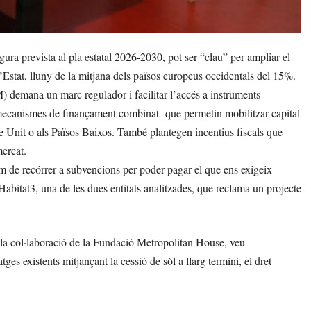
ura prevista al pla estatal 2026-2030, pot ser “clau” per ampliar el
l’Estat, lluny de la mitjana dels països europeus occidentals del 15%.
mana un marc regulador i facilitar l’accés a instruments
 mecanismes de finançament combinat- que permetin mobilitzar capital
ne Unit o als Països Baixos. També plantegen incentius fiscals que
mercat.
em de recórrer a subvencions per poder pagar el que ens exigeix
 Habitat3, una de les dues entitats analitzades, que reclama un projecte
 la col·laboració de la Fundació Metropolitan House, veu
tges existents mitjançant la cessió de sòl a llarg termini, el dret