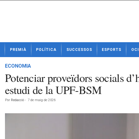
N
PREMIÀ
POLÍTICA
SUCCESSOS
ESPORTS
OCI
o
t
í
ECONOMIA
c
Potenciar proveïdors socials d’
i
e
estudi de la UPF-BSM
s
d
Por
Redacció
-
7 de maig de 2026
e
P
r
e
m
i