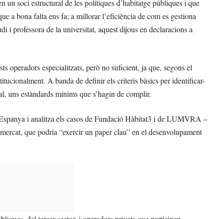
n un soci estructural de les polítiques d’habitatge públiques i que
ue a bona falta ens fa; a millorar l’eficiència de com es gestiona
tudi i professora de la universitat, aquest dijous en declaracions a
sts operadors especialitzats, però no suficient, ja que, segons el
ucionalment. A banda de definir els criteris bàsics per identificar-
rial, uns estàndards mínims que s’hagin de complir.
al a Espanya i analitza els casos de Fundació Hàbitat3 i de LUMVRA –
e mercat, que podria “exercir un paper clau” en el desenvolupament
bliques, del tercer sector, i operadors privats que participen