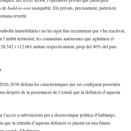
es de
build-to-rent
assequible. Els privats, precisament, parteixen
comana revertir.
ombolla immobiliària i no ha sigut fins recentment que s’ha reactivat,
 l’àmbit territorial, les comunitats autònomes que aglutinen el
28.542 i 112.061 unitats respectivament; prop del 40% del parc
a
026-2030 definia les característiques per ser configurat proveïdor
ona després de la presentació de l’estudi que la definició d’aquesta
ar l’accés a subvencions per a desenvolupar política d’habitatge,
a que la retirada d’aquesta definició es plasmi en una futura
rs socials d’habitatge.