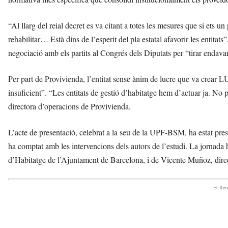
“Al llarg del reial decret es va citant a totes les mesures que si ets 
rehabilitar… Està dins de l’esperit del pla estatal afavorir les entitats
negociació amb els partits al Congrés dels Diputats per “tirar endavan
Per part de Provivienda, l’entitat sense ànim de lucre que va crear
insuficient”. “Les entitats de gestió d’habitatge hem d’actuar ja. N
directora d’operacions de Provivienda.
L’acte de presentació, celebrat a la seu de la UPF-BSM, ha estat pre
ha comptat amb les intervencions dels autors de l’estudi. La jornad
d’Habitatge de l’Ajuntament de Barcelona, i de Vicente Muñoz, dire
- Et Re