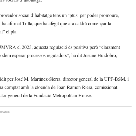
un proveïdor social d’habitatge tens un ‘plus’ per poder promoure,
”, ha afirmat Trilla, que ha afegit que ara caldrà començar la
t” el pla.
 LUMVRA el 2023, aquesta regulació és positiva però “clarament
o podem esperar processos reguladors”, ha dit Josune Huidobro,
sidit per José M. Martínez-Sierra, director general de la UPF-BSM, i
a ha comptat amb la cloenda de Joan Ramon Riera, comissionat
ctor general de la Fundació Metropolitan House.
comanem -