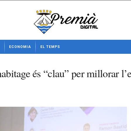
ECONOMIA
EL TEMPS
habitage és “clau” per millorar l