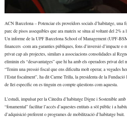
ACN Barcelona – Potenciar els proveïdors socials d’habitatge, una fig
parc de pisos assequibles que ara mateix se situa al voltant del 2% a 
Un informe de la UPF Barcelona School of Management (UPF-BSM) de
financers -com ara garanties públiques, fons d’inversió d’impacte o
privat cap als projectes, similars a associacions consolidades al Reg
eliminin els “desavantatges” que hi ha amb els operadors privat del 
“Tenim una pressió fiscal que ens dificulta molt operar, a vegades h
l’Estat fiscalment”, ha dit Carme Trilla, la presidenta de la Fundació
de llei específic on es tinguin en compte qüestions com aquesta.
L’estudi, impulsat per la Càtedra d’habitatge Digne i Sostenible amb
“fonamental” facilitar l’accés d’aquestes entitats a sòl públic i a habita
d’adquisició preferent o programes de mobilització d’habitatge buit.