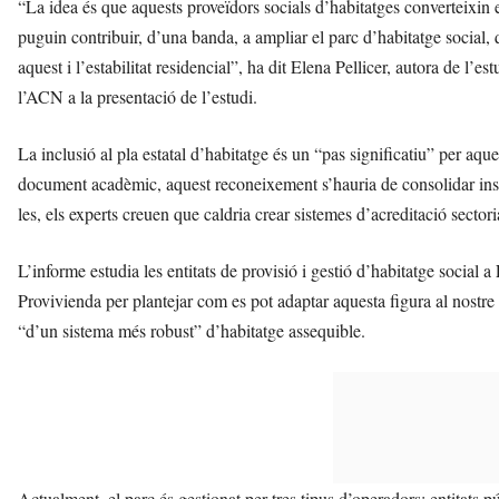
“La idea és que aquests proveïdors socials d’habitatges converteixin e
puguin contribuir, d’una banda, a ampliar el parc d’habitatge social, q
aquest i l’estabilitat residencial”, ha dit Elena Pellicer, autora de l’es
l’ACN a la presentació de l’estudi.
La inclusió al pla estatal d’habitatge és un “pas significatiu” per aque
document acadèmic, aquest reconeixement s’hauria de consolidar instit
les, els experts creuen que caldria crear sistemes d’acreditació secto
L’informe estudia les entitats de provisió i gestió d’habitatge soci
Provivienda per plantejar com es pot adaptar aquesta figura al nostr
“d’un sistema més robust” d’habitatge assequible.
Actualment, el parc és gestionat per tres tipus d’operadors: entitats pú