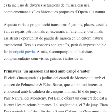
és la inclusió de diverses actuacions de música clàssica,
complementant així les històriques propostes d’Òpera a la natura.
Aquesta variada programació transformarà jardins, places, castells
i altres espais patrimonials en escenaris a l’aire lliure, oferint als
assistents l’oportunitat de gaudir de música en un entorn natural
excepcional. Tots els concerts són gratuïts, però és imprescindible
fer
inscripció prèvia
. A més, s’acompanyaran d’activitats
complementàries com visites guiades i tastos de vi.
Primavera: un apassionant inici amb cançó d’autor
El cicle s’inaugurarà als jardins del castell de Montesquiu amb el
concert de Pehuenche & Edna Bravo, que combinarà intensitat
emocional amb la calidesa de cançons íntimes. El 6 de juny, al
Parc Natural del Montseny, Pol Batlle oferirà un concert dedicat a
la cura i les relacions humanes. I el següent dia, el 7 de juny, Elara
Duo portarà la música clàssica a Santa Coloma de Gramenet amb