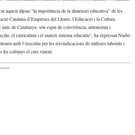
 aquest dijous “la importància de la dimensió educativa” de les
iació Catalana d’Empreses del Lleure, l’Educació i la Cultura
c únic de Catalunya: són espai de convivència, autonomia i
tiu, el currículum i el mateix sistema educatiu”, ha expressat Niubó
tenen amb l’executiu per les reivindicacions de millores laborals i
o fer colònies el curs vinent.
comanem -