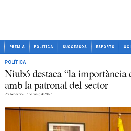
N
PREMIÀ
POLÍTICA
SUCCESSOS
ESPORTS
OCI
o
t
í
POLÍTICA
c
Niubó destaca “la importància d
i
e
amb la patronal del sector
s
d
Por
Redacció
-
7 de maig de 2026
e
P
r
e
m
i