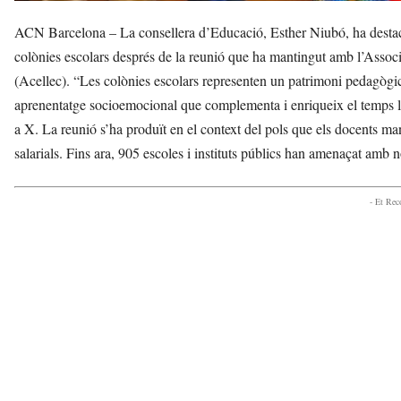
ACN Barcelona – La consellera d’Educació, Esther Niubó, ha destacat
colònies escolars després de la reunió que ha mantingut amb l’Assoc
(Acellec). “Les colònies escolars representen un patrimoni pedagògi
aprenentatge socioemocional que complementa i enriqueix el temps lec
a X. La reunió s’ha produït en el context del pols que els docents man
salarials. Fins ara, 905 escoles i instituts públics han amenaçat amb n
- Et Re