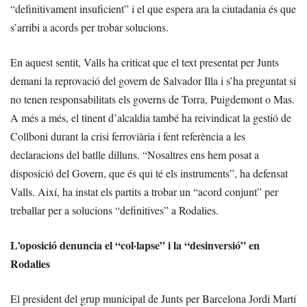
“definitivament insuficient” i el que espera ara la ciutadania és que
s’arribi a acords per trobar solucions.
En aquest sentit, Valls ha criticat que el text presentat per Junts
demani la reprovació del govern de Salvador Illa i s’ha preguntat si
no tenen responsabilitats els governs de Torra, Puigdemont o Mas.
A més a més, el tinent d’alcaldia també ha reivindicat la gestió de
Collboni durant la crisi ferroviària i fent referència a les
declaracions del batlle dilluns. “Nosaltres ens hem posat a
disposició del Govern, que és qui té els instruments”, ha defensat
Valls. Així, ha instat els partits a trobar un “acord conjunt” per
treballar per a solucions “definitives” a Rodalies.
L’oposició denuncia el “col·lapse” i la “desinversió” en
Rodalies
El president del grup municipal de Junts per Barcelona Jordi Martí