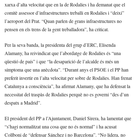
xarxa d’alta velocitat que en la de Rodalies i ha demanat que el
comitè assessor d’infraestructures treballi en Rodalies i “deixi”
l’aeroport del Prat. “Quan parlen de grans infraestructures no
pensen en els trens de la gent treballadora”, ha criticat.
Per la seva banda, la presidenta del grup d’ERC, Elisenda
Alamany, ha reivindicat que l’abordatge de Rodalies és “una
qüestió de país” i que “la desaparició de l’alcalde és més un
símptoma que una anècdota”. “Durant anys el PSOE i el PP han
preferit invertir en l’alta velocitat per sobre de Rodalies. Han frenat
Catalunya a consciència”, ha afirmat Alamany, que ha defensat la
necessitat del traspàs de Rodalies perquè no es governi “des d’un
despatx a Madrid”.
El president del PP a l’Ajuntament, Daniel Sirera, ha lamentat que
“s’hagi normalitzat una cosa que no és normal” i ha acusat
Collboni de “defensar Sánchez i no Barcelona”. “No lidera, no