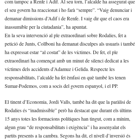
com tampoc a Renfe i Adif. Al seu torn, l’alcalde ha assegurat que
el seu govern ha reaccionat i ho farà “sempre”. “Vaig denunciar i
demanar dimissions d’Adif i de Renfe. I vaig dir que el caos era
inassumible per la ciutadania”, ha apuntat.
En la seva intervenció al ple extraordinari sobre Rodalies, fet a
petició de Junts, Collboni ha demanat disculpes als usuaris i també
ha expressat estar “al costat” de les víctimes. De fet, el ple
extraordinari ha començat amb un minut de silenci dedicat a les
víctimes dels accidents d’Adamuz i Gelida. Respecte les
responsabilitats, l’alcalde ha fet èmfasi en què també les tenen
Sumar-Podemos, com a socis del govern espanyol, i el PP.
El tinent d’Economia, Jordi Valls, també ha dit que la paràlisi de
Rodalies és “inadmissible” però ha destacat que durant els últims
15 anys totes les formacions polítiques han tingut, com a mínim,
algun grau “de responsabilitats i exigència” i ha assenyalat els
partits presents a la cambra. Segons ha dit, el nivell d’inversió és