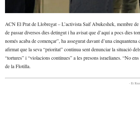
ACN El Prat de Llobregat – L’activista Saif Abukeshek, membre de la
de passar diversos dies detingut i ha avisat que d’aquí a pocs dies to
només acaba de començar”, ha assegurat davant d’una cinquantena de
afirmat que la seva “prioritat” continua sent denunciar la situació del
“tortures” i “violacions contínues” a les presons israelianes. “No ens 
de la Flotilla.
- Et Re