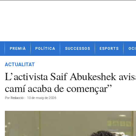
N
PREMIÀ
POLÍTICA
SUCCESSOS
ESPORTS
OCI
o
t
í
ACTUALITAT
c
L’activista Saif Abukeshek avisa
i
e
camí acaba de començar”
s
d
Por
Redacció
-
10 de maig de 2026
e
P
r
e
m
i