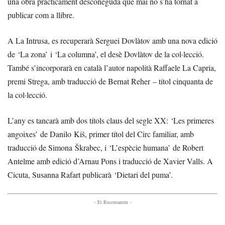
una obra pràcticament desconeguda que mai no s’ha tornat a
publicar com a llibre.
A La Intrusa, es recuperarà Serguei Dovlàtov amb una nova edició
de ‘La zona’ i ‘La columna’, el desè Dovlàtov de la col·lecció.
També s’incorporarà en català l’autor napolità Raffaele La Capria,
premi Strega, amb traducció de Bernat Reher – títol cinquanta de
la col·lecció.
L’any es tancarà amb dos títols claus del segle XX: ‘Les primeres
angoixes’ de Danilo Kiš, primer títol del Circ familiar, amb
traducció de Simona Škrabec, i ‘L’espècie humana’ de Robert
Antelme amb edició d’Arnau Pons i traducció de Xavier Valls. A
Cicuta, Susanna Rafart publicarà ‘Dietari del puma’.
- Et Recomanem -