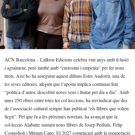
ACN Barcelona – LaBreu Edicions celebra vint anys amb il·lusió
i agraïment, però també amb “curiositat i empenta” per fer nous
títols. Així ho ha assegurat aquest dilluns Ester Andorrà, una de
les seves editores, afegint que l’aposta implica continuar fent
“política d’autor, descobrir noves veus i lluitar pel dia a dia”. Amb
unes 250 obres entre totes les col·leccions, ha reivindicat que des
de l’associació cultural sempre han publicat “els llibres que volien
llegir”. Pel que fa a les pròximes novetats, ha avançat que la
col·lecció Alabatre sumarà nous llibres de Josep Pedrals, Felip
Costaglioli i Míriam Cano. El 2027 començarà amb la recuperació