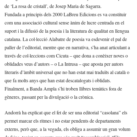
de ‘La rosa de cristall’, de Josep Maria de Sagarra.
Fundada a principis dels 2000 LaBreu Edicions es va constituir
com una associació cultural sense ànim de lucre centrada en el
suport i la difusió de la poesia i la literatura de qualitat en llengua
catalana. La col·lecció Alabatre de poesia va esdevenir el pal de
paller de l’editorial, mentre que en narrativa, s’ha anat articulant a
través de col·leccions com Cicuta – que dona a conèixer noves o
oblidades veus d’autors – o La Intrusa – que aposta per autors
literaris d’àmbit universal que no han estat mai traduïts al català o
que fa molts anys que han estat descatalogats i oblidats.
Finalment, a Banda Ampla s’hi troben llibres temàtics fora de
gèneres, passant per la divulgació o la crònica.
Andorrà ha explicat que el fet de ser una editorial “casolana” els
permet marcar els ritmes i no estar pendents de departaments
externs, però que, a la vegada, els obliga a assumir un gran volum