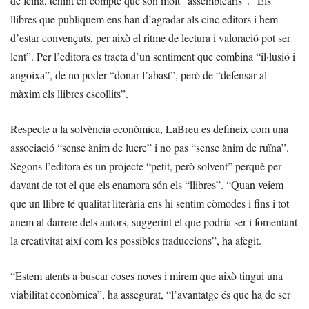
de feina, tenint en compte que són molt “assemblearis”. “Els
llibres que publiquem ens han d’agradar als cinc editors i hem
d’estar convençuts, per això el ritme de lectura i valoració pot ser
lent”. Per l’editora es tracta d’un sentiment que combina “il·lusió i
angoixa”, de no poder “donar l’abast”, però de “defensar al
màxim els llibres escollits”.
Respecte a la solvència econòmica, LaBreu es defineix com una
associació “sense ànim de lucre” i no pas “sense ànim de ruïna”.
Segons l’editora és un projecte “petit, però solvent” perquè per
davant de tot el que els enamora són els “llibres”. “Quan veiem
que un llibre té qualitat literària ens hi sentim còmodes i fins i tot
anem al darrere dels autors, suggerint el que podria ser i fomentant
la creativitat així com les possibles traduccions”, ha afegit.
“Estem atents a buscar coses noves i mirem que això tingui una
viabilitat econòmica”, ha assegurat, “l’avantatge és que ha de ser