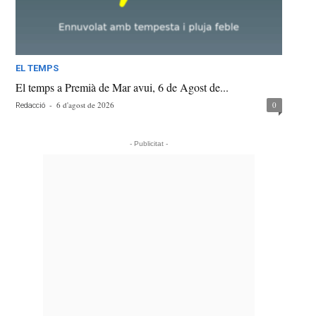
EL TEMPS
El temps a Premià de Mar avui, 6 de Agost de...
-
6 d'agost de 2026
0
Redacció
- Publicitat -