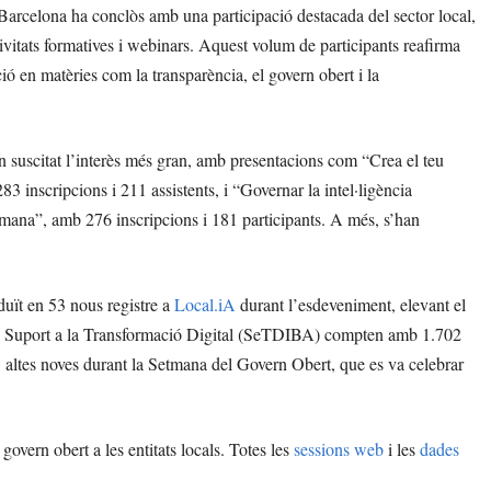
arcelona ha conclòs amb una participació destacada del sector local,
ivitats formatives i webinars. Aquest volum de participants reafirma
ó en matèries com la transparència, el govern obert i la
 han suscitat l’interès més gran, amb presentacions com “Crea el teu
283 inscripcions i 211 assistents, i “Governar la intel·ligència
i humana”, amb 276 inscripcions i 181 participants. A més, s’han
raduït en 53 nous registre a
Local.iA
durant l’esdeveniment, elevant el
s de Suport a la Transformació Digital (SeTDIBA) compten amb 1.702
 altes noves durant la Setmana del Govern Obert, que es va celebrar
govern obert a les entitats locals. Totes les
sessions web
i les
dades