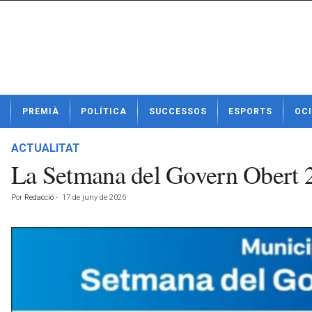
N
PREMIÀ
POLÍTICA
SUCCESSOS
ESPORTS
OCI
o
t
í
ACTUALITAT
c
La Setmana del Govern Obert 20
i
e
Por
Redacció
-
17 de juny de 2026
s
d
e
P
r
e
m
i