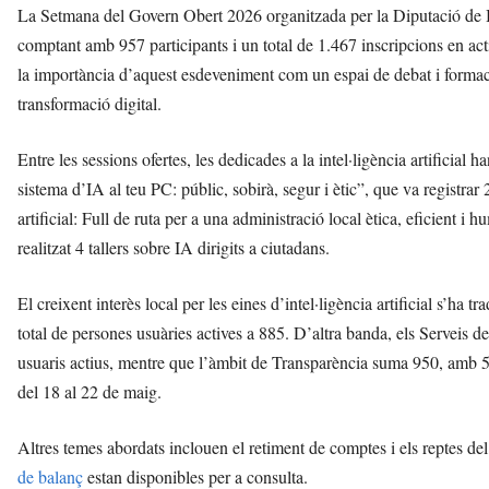
La Setmana del Govern Obert 2026 organitzada per la Diputació de B
comptant amb 957 participants i un total de 1.467 inscripcions en act
la importància d’aquest esdeveniment com un espai de debat i formaci
transformació digital.
Entre les sessions ofertes, les dedicades a la intel·ligència artificial
sistema d’IA al teu PC: públic, sobirà, segur i ètic”, que va registrar 
artificial: Full de ruta per a una administració local ètica, eficient 
realitzat 4 tallers sobre IA dirigits a ciutadans.
El creixent interès local per les eines d’intel·ligència artificial s’ha t
total de persones usuàries actives a 885. D’altra banda, els Servei
usuaris actius, mentre que l’àmbit de Transparència suma 950, amb 5
del 18 al 22 de maig.
Altres temes abordats inclouen el retiment de comptes i els reptes del 
de balanç
estan disponibles per a consulta.