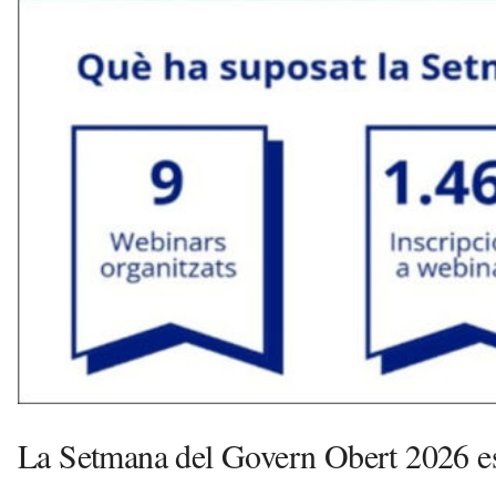
à
d
e
M
a
r
a
v
u
i
La Setmana del Govern Obert 2026 es