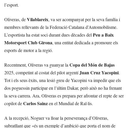
l’esport.
Vilablareix
Oliveras, de
, va ser acompanyat per la seva família i
membres rellevants de la Federació Catalana d’Automobilisme.
Peu a Baix
L’esportista ha estat soci durant dues dècades del
Motorsport Club Girona
, una entitat dedicada a promoure els
esports de motor a la regió.
Copa del Món de Bajas
Recentment, Oliveras va guanyar la
Juan Cruz Yacopini
2025, competint al costat del pilot argentí
.
Tot i els seus èxits, una lesió greu de Yacopini va impedir que els
dos poguessin participar en l’últim Dakar, però això no ha frenant
la seva carrera. Ara, Oliveras es prepara per afrontar el repte de ser
Carlos Sainz
copilot de
en el Mundial de Ral·lis.
A la recepció, Noguer va lloar la perseverança d’Oliveras,
subratllant que «és un exemple d’ambició que porta el nom de