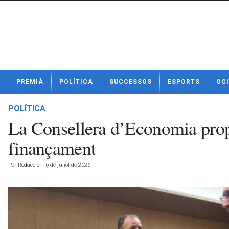
N
PREMIÀ
POLÍTICA
SUCCESSOS
ESPORTS
OCI
o
t
í
POLÍTICA
c
La Consellera d’Economia propo
i
e
finançament
s
d
Por
Redacció
-
6 de juliol de 2026
e
P
r
e
m
i