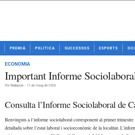
N
PREMIÀ
POLÍTICA
SUCCESSOS
ESPORTS
OCI
o
t
í
ECONOMIA
c
Important Informe Sociolaboral
i
e
Por
Redacció
-
11 de maig de 2026
s
d
e
Consulta l’Informe Sociolaboral de Ca
P
r
Benvinguts a l’informe sociolaboral corresponent al primer trimestr
e
m
detallada sobre l’estat laboral i socioeconòmic de la localitat. L’inf
i