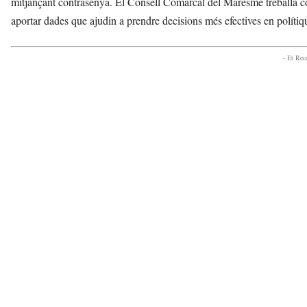
mitjançant contrasenya. El Consell Comarcal del Maresme treballa con
à
aportar dades que ajudin a prendre decisions més efectives en polítiqu
d
e
M
- Et Re
a
r
a
v
u
i