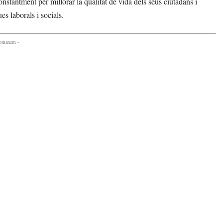
stantment per millorar la qualitat de vida dels seus ciutadans i
es laborals i socials.
comanem -