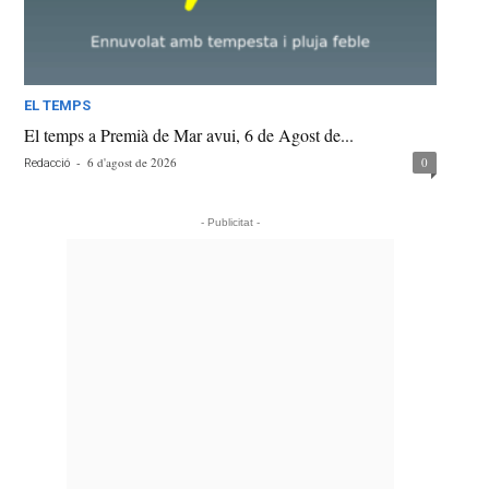
EL TEMPS
El temps a Premià de Mar avui, 6 de Agost de...
-
6 d'agost de 2026
0
Redacció
- Publicitat -