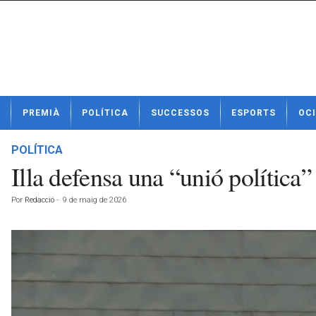
N
PREMIÀ
POLÍTICA
SUCCESSOS
ESPORTS
OCI
o
t
í
POLÍTICA
c
Illa defensa una “unió política
i
e
Por
Redacció
-
9 de maig de 2026
s
d
e
P
r
e
m
i