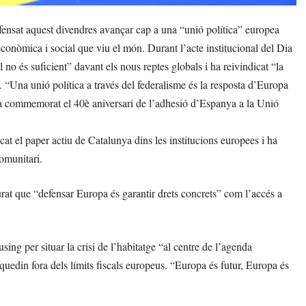
fensat aquest divendres avançar cap a una “unió política” europea
econòmica i social que viu el món. Durant l’acte institucional del Dia
o és suficient” davant els nous reptes globals i ha reivindicat “la
u. “Una unió política a través del federalisme és la resposta d’Europa
 ha commemorat el 40è aniversari de l’adhesió d’Espanya a la Unió
t el paper actiu de Catalunya dins les institucions europees i ha
comunitari.
rat que “defensar Europa és garantir drets concrets” com l’accés a
sing per situar la crisi de l’habitatge “al centre de l’agenda
quedin fora dels límits fiscals europeus. “Europa és futur, Europa és