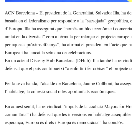
ACN Barcelona – El president de la Generalitat, Salvador Illa, ha de
basada en el federalisme per respondre a la “sacsejada” geopolítica, 
d’Europa, Illa ha assegurat que “només un bloc econòmic i comercial n
unitat en la diversitat” com a fórmula per reforçar el projecte europe
per aquests pròxims 40 anys”, ha afirmat el president en l’acte que
Europea i ha tancat la setmana de celebracions.
En un acte al Disseny Hub Barcelona (DHub), Illa també ha reivindica
defensat que el país contribueixi “a enfortir i fer créixer” el projecte 
Per la seva banda, l’alcalde de Barcelona, Jaume Collboni, ha assegu
l’habitatge, la cohesió social o les oportunitats econòmiques.
En aquest sentit, ha reivindicat l’impuls de la coalició Mayors for Hou
comunitària” i ha defensat que les inversions en habitatge assequible 
esperança, Europa és drets i Europa és democràcia”, ha conclòs.