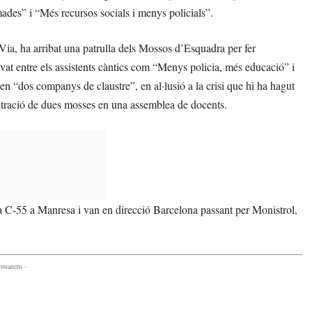
ades” i “Més recursos socials i menys policials”.
Via, ha arribat una patrulla dels Mossos d’Esquadra per fer
vat entre els assistents càntics com “Menys policia, més educació” i
n “dos companys de claustre”, en al·lusió a la crisi que hi ha hagut
filtració de dues mosses en una assemblea de docents.
 la C-55 a Manresa i van en direcció Barcelona passant per Monistrol,
comanem -