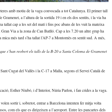
teres amb motiu de la vaga convocada a tot Catalunya. El primer tall
Gramenet, a l’altura de la sortida 19 i en els dos sentits, i la via ha
 tallat cap a les set del matí i fins poc abans de les vuit la mateixa
 Gran Via a la zona de Can Batlló. Cap a les 7.20 un altre grup ha
una mica més tard s’ha tallat l’AP-7 a Montornès en sentit sud. A més,
nt que s’han reobert els talls de la B-20 a Santa Coloma de Gramenet
 Sant Cugat del Vallès i la C-17 a Malla, segons el Servei Català de
ció, Esther Niubó, i d’Interior, Núria Parlon, i fan crides a la vaga.
olen sortir i, sobretot, entrar a Barcelona intenten fer mitja volta
usos, com els que es dirigeixen a l’aeroport. Entre les pancartes dels