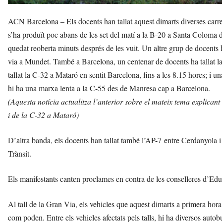
ACN Barcelona – Els docents han tallat aquest dimarts diverses carre
s’ha produït poc abans de les set del matí a la B-20 a Santa Coloma de 
quedat reoberta minuts després de les vuit. Un altre grup de docents ha
via a Mundet. També a Barcelona, un centenar de docents ha tallat la
tallat la C-32 a Mataró en sentit Barcelona, fins a les 8.15 hores; i 
hi ha una marxa lenta a la C-55 des de Manresa cap a Barcelona.
(Aquesta notícia actualitza l’anterior sobre el mateix tema explica
i de la C-32 a Mataró)
D’altra banda, els docents han tallat també l’AP-7 entre Cerdanyola i
Trànsit.
Els manifestants canten proclames en contra de les conselleres d’Educa
Al tall de la Gran Via, els vehicles que aquest dimarts a primera hora v
com poden. Entre els vehicles afectats pels talls, hi ha diversos autob