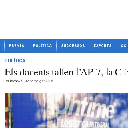
N
PREMIÀ
POLÍTICA
SUCCESSOS
ESPORTS
OCI
o
t
í
POLÍTICA
c
Els docents tallen l’AP-7, la C
i
e
Por
Redacció
-
12 de maig de 2026
s
d
e
P
r
e
m
i