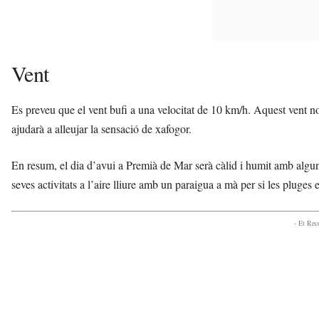
Vent
Es preveu que el vent bufi a una velocitat de 10 km/h. Aquest vent no
ajudarà a alleujar la sensació de xafogor.
En resum, el dia d’avui a Premià de Mar serà càlid i humit amb algun p
seves activitats a l’aire lliure amb un paraigua a mà per si les pluges 
- Et Re