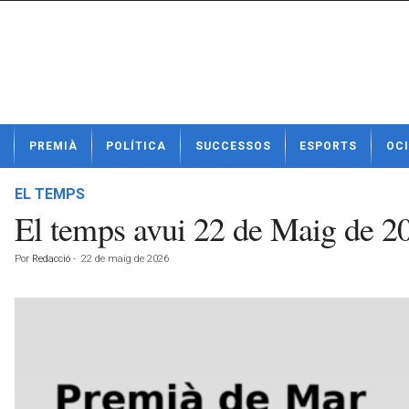
N
PREMIÀ
POLÍTICA
SUCCESSOS
ESPORTS
OCI
o
t
í
EL TEMPS
c
El temps avui 22 de Maig de 
i
e
Por
Redacció
-
22 de maig de 2026
s
d
e
P
r
e
m
i