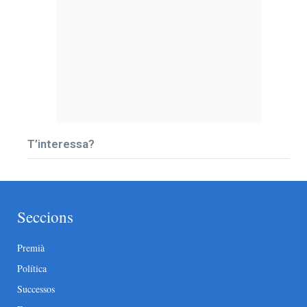
T’interessa?
Seccions
Premià
Política
Successos