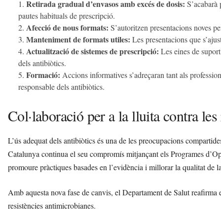
Retirada gradual d’envasos amb excés de dosis:
S’acabarà p
pautes habituals de prescripció.
Afecció de nous formats:
S’autoritzen presentacions noves per 
Manteniment de formats utiles:
Les presentacions que s’ajus
Actualització de sistemes de prescripció:
Les eines de suport 
dels antibiòtics.
Formació:
Accions informatives s’adreçaran tant als professiona
responsable dels antibiòtics.
Col·laboració per a la lluita contra le
L’ús adequat dels antibiòtics és una de les preocupacions compartides en
Catalunya continua el seu compromís mitjançant els Programes d’O
promoure pràctiques basades en l’evidència i millorar la qualitat de la
Amb aquesta nova fase de canvis, el Departament de Salut reafirma el 
resistències antimicrobianes.