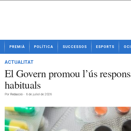
N
PREMIÀ
POLÍTICA
SUCCESSOS
ESPORTS
OCI
o
t
í
ACTUALITAT
c
El Govern promou l’ús responsa
i
e
habituals
s
d
Por
Redacció
-
6 de juliol de 2026
e
P
r
e
m
i