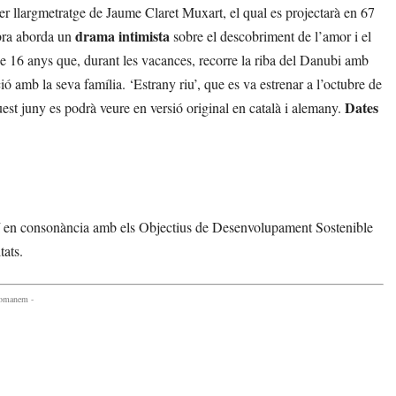
mer llargmetratge de Jaume Claret Muxart, el qual es projectarà en 67
drama intimista
obra aborda un
sobre el descobriment de l’amor i el
e 16 anys que, durant les vacances, recorre la riba del Danubi amb
ió amb la seva família. ‘Estrany riu’, que es va estrenar a l’octubre de
Dates
uest juny es podrà veure en versió original en català i alemany.
í en consonància amb els Objectius de Desenvolupament Sostenible
tats.
comanem -