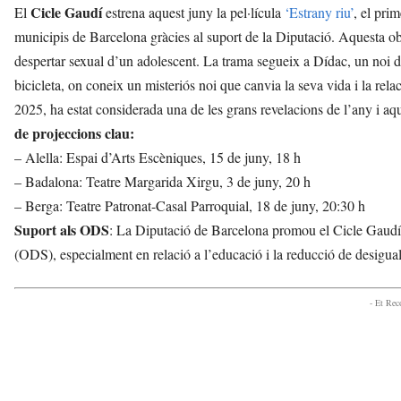
Cicle Gaudí
El
estrena aquest juny la pel·lícula
‘Estrany riu’
, el pri
municipis de Barcelona gràcies al suport de la Diputació. Aquesta 
despertar sexual d’un adolescent. La trama segueix a Dídac, un noi d
bicicleta, on coneix un misteriós noi que canvia la seva vida i la relac
2025, ha estat considerada una de les grans revelacions de l’any i aq
de projeccions clau:
– Alella: Espai d’Arts Escèniques, 15 de juny, 18 h
– Badalona: Teatre Margarida Xirgu, 3 de juny, 20 h
– Berga: Teatre Patronat-Casal Parroquial, 18 de juny, 20:30 h
Suport als ODS
: La Diputació de Barcelona promou el Cicle Gaud
(ODS), especialment en relació a l’educació i la reducció de desigual
- Et Re