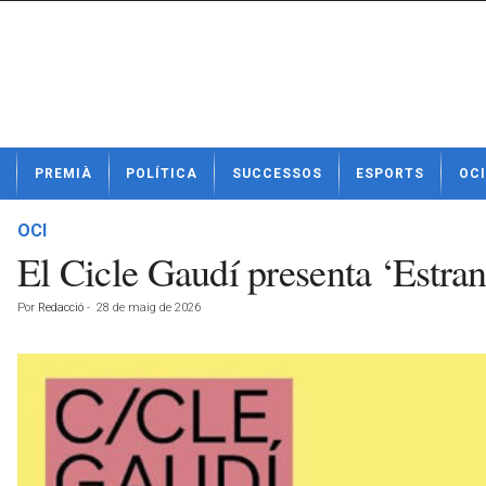
N
PREMIÀ
POLÍTICA
SUCCESSOS
ESPORTS
OCI
o
t
í
OCI
c
El Cicle Gaudí presenta ‘Estran
i
e
Por
Redacció
-
28 de maig de 2026
s
d
e
P
r
e
m
i