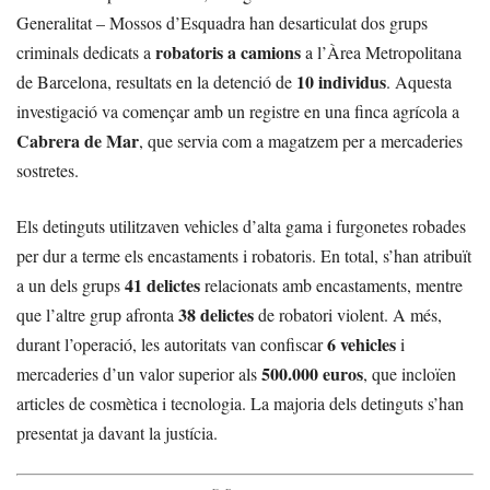
Generalitat – Mossos d’Esquadra han desarticulat dos grups
robatoris a camions
criminals dedicats a
a l’Àrea Metropolitana
10 individus
de Barcelona, resultats en la detenció de
. Aquesta
investigació va començar amb un registre en una finca agrícola a
Cabrera de Mar
, que servia com a magatzem per a mercaderies
sostretes.
Els detinguts utilitzaven vehicles d’alta gama i furgonetes robades
per dur a terme els encastaments i robatoris. En total, s’han atribuït
41 delictes
a un dels grups
relacionats amb encastaments, mentre
38 delictes
que l’altre grup afronta
de robatori violent. A més,
6 vehicles
durant l’operació, les autoritats van confiscar
i
500.000 euros
mercaderies d’un valor superior als
, que incloïen
articles de cosmètica i tecnologia. La majoria dels detinguts s’han
presentat ja davant la justícia.